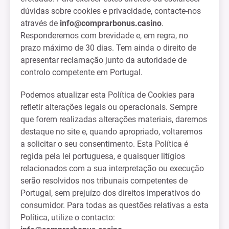
dúvidas sobre cookies e privacidade, contacte-nos
através de
info@comprarbonus.casino
.
Responderemos com brevidade e, em regra, no
prazo máximo de 30 dias. Tem ainda o direito de
apresentar reclamação junto da autoridade de
controlo competente em Portugal.
Podemos atualizar esta Política de Cookies para
refletir alterações legais ou operacionais. Sempre
que forem realizadas alterações materiais, daremos
destaque no site e, quando apropriado, voltaremos
a solicitar o seu consentimento. Esta Política é
regida pela lei portuguesa, e quaisquer litígios
relacionados com a sua interpretação ou execução
serão resolvidos nos tribunais competentes de
Portugal, sem prejuízo dos direitos imperativos do
consumidor. Para todas as questões relativas a esta
Política, utilize o contacto: