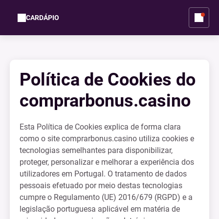
CARDÁPIO
Política de Cookies do
comprarbonus.casino
Esta Política de Cookies explica de forma clara
como o site comprarbonus.casino utiliza cookies e
tecnologias semelhantes para disponibilizar,
proteger, personalizar e melhorar a experiência dos
utilizadores em Portugal. O tratamento de dados
pessoais efetuado por meio destas tecnologias
cumpre o Regulamento (UE) 2016/679 (RGPD) e a
legislação portuguesa aplicável em matéria de