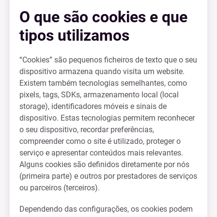
O que são cookies e que
tipos utilizamos
“Cookies” são pequenos ficheiros de texto que o seu
dispositivo armazena quando visita um website.
Existem também tecnologias semelhantes, como
pixels, tags, SDKs, armazenamento local (local
storage), identificadores móveis e sinais de
dispositivo. Estas tecnologias permitem reconhecer
o seu dispositivo, recordar preferências,
compreender como o site é utilizado, proteger o
serviço e apresentar conteúdos mais relevantes.
Alguns cookies são definidos diretamente por nós
(primeira parte) e outros por prestadores de serviços
ou parceiros (terceiros).
Dependendo das configurações, os cookies podem